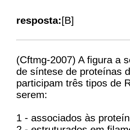
resposta:
[B]
(Cftmg-2007) A figura a 
de síntese de proteínas 
participam três tipos de
serem:
1 - associados às prote
2 - estruturados em fila