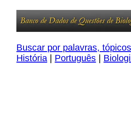
Buscar por palavras, tópico
História
|
Português
|
Biolog