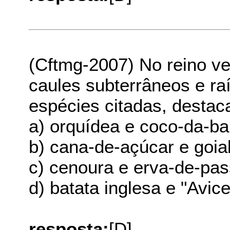
(Cftmg-2007) No reino ve
caules subterrâneos e ra
espécies citadas, destac
a) orquídea e coco-da-ba
b) cana-de-açúcar e goia
c) cenoura e erva-de-pas
d) batata inglesa e "Avi
resposta:
[D]