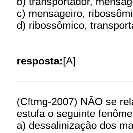
b) transportador, mensag
c) mensageiro, ribossômi
d) ribossômico, transpor
resposta:
[A]
(Cftmg-2007) NÃO se rela
estufa o seguinte fenôme
a) dessalinização dos m