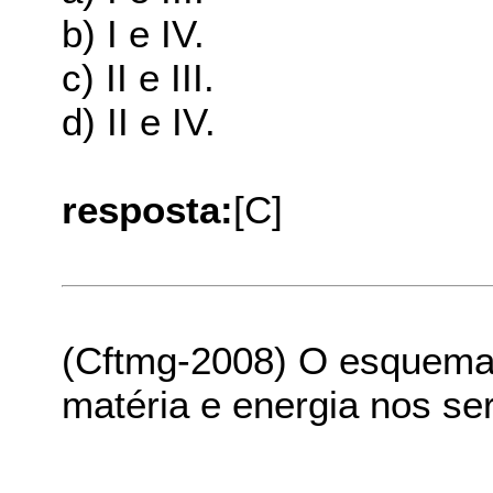
b) I e IV.
c) II e III.
d) II e IV.
resposta:
[C]
(Cftmg-2008) O esquema 
matéria e energia nos se