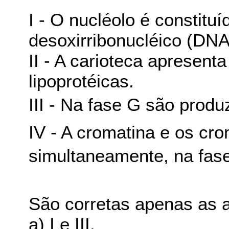
I - O nucléolo é constituí
desoxirribonucléico (DNA
II - A carioteca apresen
lipoprotéicas.
III - Na fase G são prod
IV - A cromatina e os c
simultaneamente, na fase 
São corretas apenas as a
a) I e III.