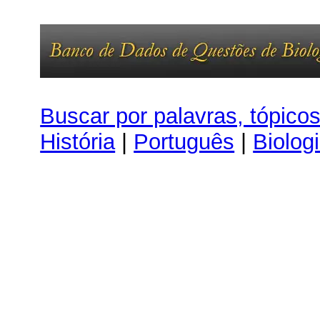
Buscar por palavras, tópico
História
|
Português
|
Biolog