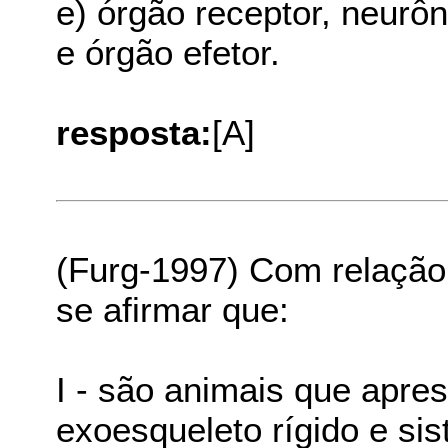
e) órgão receptor, neurôn
e órgão efetor.
resposta:
[A]
(Furg-1997) Com relação 
se afirmar que:
I - são animais que apre
exoesqueleto rígido e sis