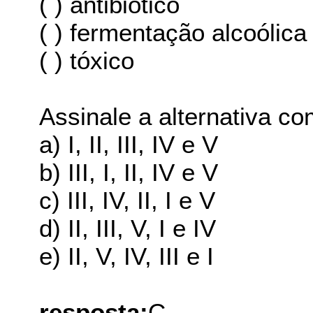
( ) antibiótico
( ) fermentação alcoólica
( ) tóxico
Assinale a alternativa co
a) I, II, III, IV e V
b) III, I, II, IV e V
c) III, IV, II, I e V
d) II, III, V, I e IV
e) II, V, IV, III e I
resposta:
C