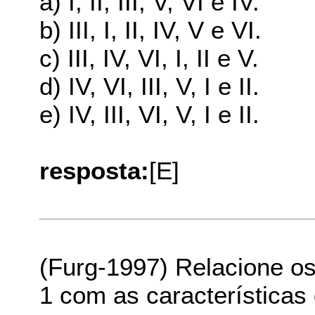
a) I, II, III, V, VI e IV.
b) III, I, II, IV, V e VI.
c) III, IV, VI, I, II e V.
d) IV, VI, III, V, I e II.
e) IV, III, VI, V, I e II.
resposta:
[E]
(Furg-1997) Relacione o
1 com as características 