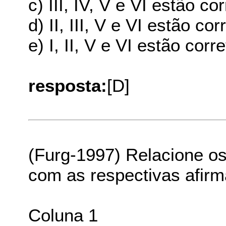
c) III, IV, V e VI estão co
d) II, III, V e VI estão cor
e) I, II, V e VI estão corr
resposta:
[D]
(Furg-1997) Relacione os
com as respectivas afirm
Coluna 1