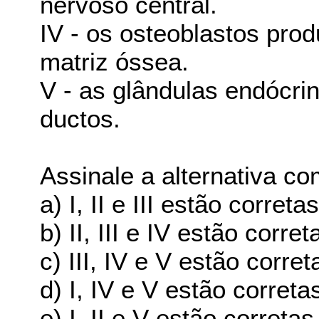
nervoso central.
IV - os osteoblastos pro
matriz óssea.
V - as glândulas endócr
ductos.
Assinale a alternativa c
a) I, II e III estão correta
b) II, III e IV estão corret
c) III, IV e V estão corret
d) I, IV e V estão correta
e) I, II e V estão corretas