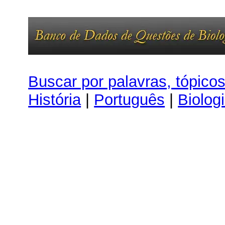
Buscar por palavras, tópico
História
|
Português
|
Biolog