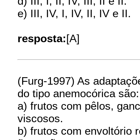
d) III, I, II, IV, III, II e II.
e) III, IV, I, IV, II, IV e II.
resposta:
[A]
(Furg-1997) As adaptaçõe
do tipo anemocórica são:
a) frutos com pêlos, gan
viscosos.
b) frutos com envoltório 