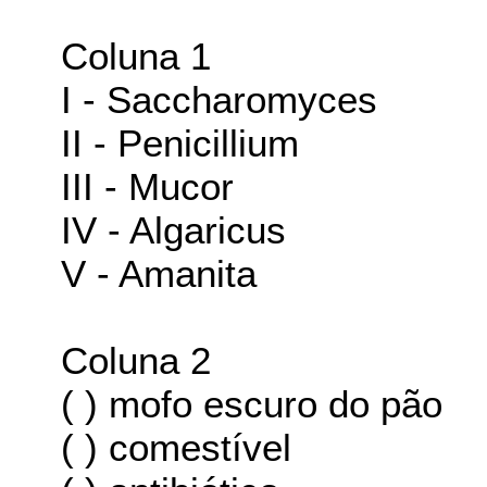
Coluna 1
I - Saccharomyces
II - Penicillium
III - Mucor
IV - Algaricus
V - Amanita
Coluna 2
( ) mofo escuro do pão
( ) comestível