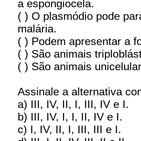
a espongiocela.
( ) O plasmódio pode pa
malária.
( ) Podem apresentar a f
( ) São animais triploblá
( ) São animais unicelula
Assinale a alternativa c
a) III, IV, II, I, III, IV e I.
b) III, IV, I, I, II, IV e I.
c) I, IV, II, I, III, III e I.