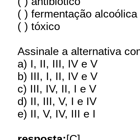
( ) antibiótico
( ) fermentação alcoólica
( ) tóxico
Assinale a alternativa co
a) I, II, III, IV e V
b) III, I, II, IV e V
c) III, IV, II, I e V
d) II, III, V, I e IV
e) II, V, IV, III e I
resposta:
[C]