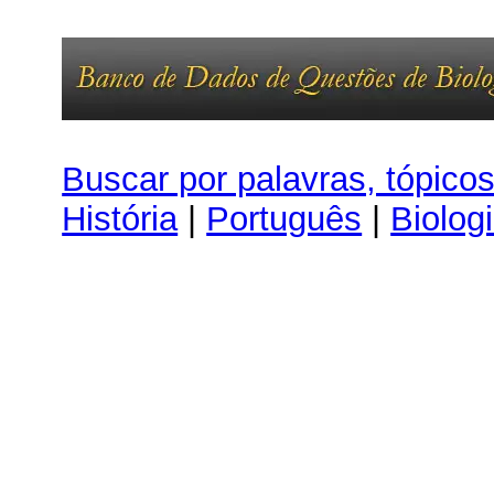
Buscar por palavras, tópico
História
|
Português
|
Biolog