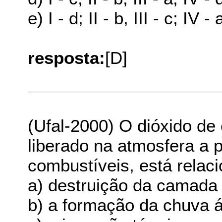
e) I - d; II - b, III - c; IV - 
resposta:
[D]
(Ufal-2000) O dióxido de 
liberado na atmosfera a p
combustíveis, está relac
a) destruição da camada 
b) a formação da chuva á