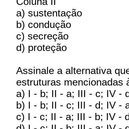
Coluna II
a) sustentação
b) condução
c) secreção
d) proteção
Assinale a alternativa q
estruturas mencionadas à
a) I - b; II - a; III - c; IV - 
b) I - b; II - c; III - d; IV - 
c) I - c; II - a; III - b; IV - 
d) I - c; II - b; III - a; IV - 