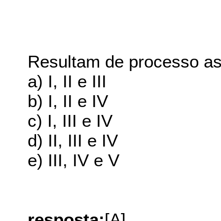
Resultam de processo 
a) I, II e III
b) I, II e IV
c) I, III e IV
d) II, III e IV
e) III, IV e V
resposta:
[A]