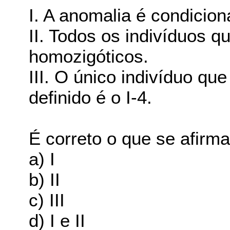
I. A anomalia é condicio
II. Todos os indivíduos 
homozigóticos.
III. O único indivíduo qu
definido é o I-4.
É correto o que se afi
a) I
b) II
c) III
d) I e II