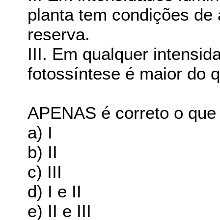
planta tem condições de
reserva.
III. Em qualquer intensid
fotossíntese é maior do 
APENAS é correto o que 
a) I
b) II
c) III
d) I e II
e) II e III