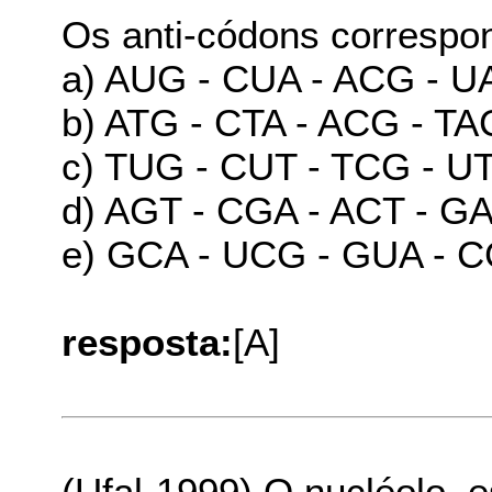
Os anti-códons correspo
a) AUG - CUA - ACG - U
b) ATG - CTA - ACG - TA
c) TUG - CUT - TCG - U
d) AGT - CGA - ACT - G
e) GCA - UCG - GUA - 
resposta:
[A]
(Ufal-1999) O nucléolo, e