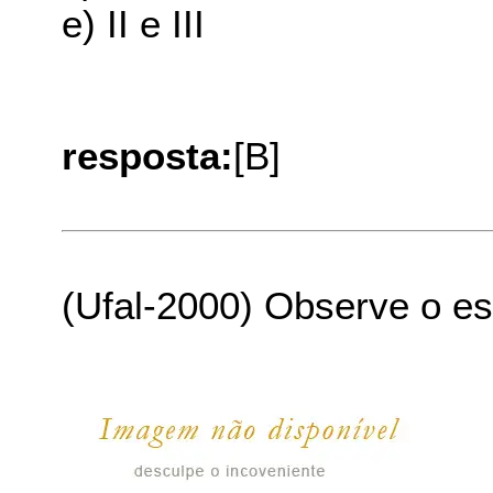
e) II e III
resposta:
[B]
(Ufal-2000) Observe o e