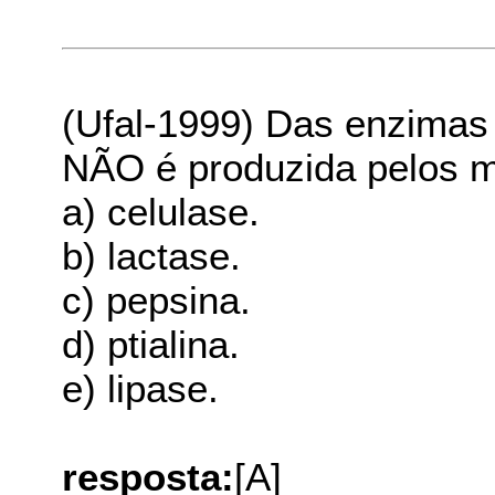
(Ufal-1999) Das enzimas 
NÃO é produzida pelos m
a) celulase.
b) lactase.
c) pepsina.
d) ptialina.
e) lipase.
resposta:
[A]