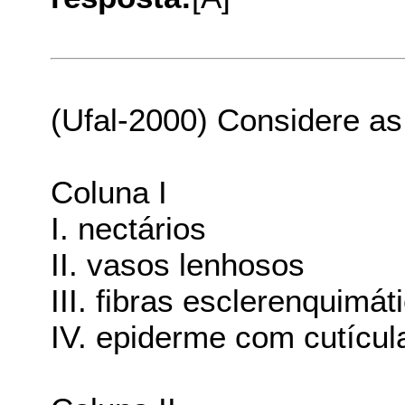
(Ufal-2000) Considere as 
Coluna I
I. nectários
II. vasos lenhosos
III. fibras esclerenquimát
IV. epiderme com cutícul