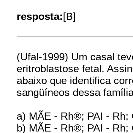
resposta:
[B]
(Ufal-1999) Um casal te
eritroblastose fetal. Assi
abaixo que identifica co
sangüíneos dessa família
a) MÃE - Rh®; PAI - Rh­
b) MÃE - Rh®; PAI - Rh­;