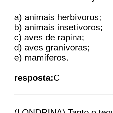
a) animais herbívoros;
b) animais insetívoros;
c) aves de rapina;
d) aves granívoras;
e) mamíferos.
resposta:
C
(LONDRINA) Tanto o teg