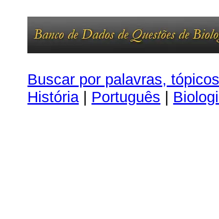
Buscar por palavras, tópico
História
|
Português
|
Biolog