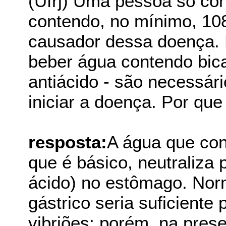
(Ufrj) Uma pessoa só cont
contendo, no mínimo, 108
causador dessa doença. 
beber água contendo bic
antiácido - são necessár
iniciar a doença. Por que
resposta:
A água que con
que é básico, neutraliza 
ácido) no estômago. Nor
gástrico seria suficiente
vibriões; porém, na pres