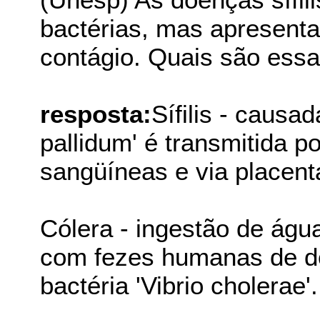
bactérias, mas apresenta
contágio. Quais são ess
resposta:
Sífilis - causa
pallidum' é transmitida p
sangüíneas e via placentá
Cólera - ingestão de águ
com fezes humanas de do
bactéria 'Vibrio cholerae'.