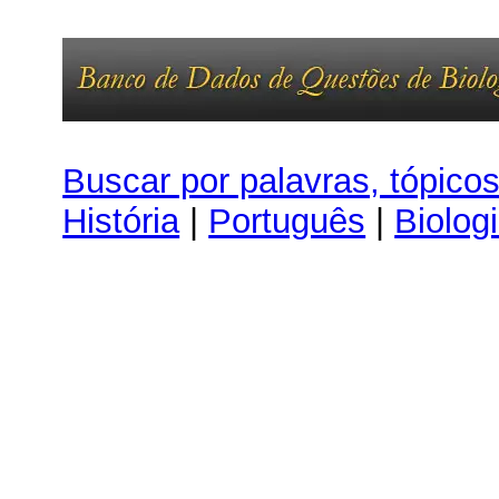
Buscar por palavras, tópico
História
|
Português
|
Biolog