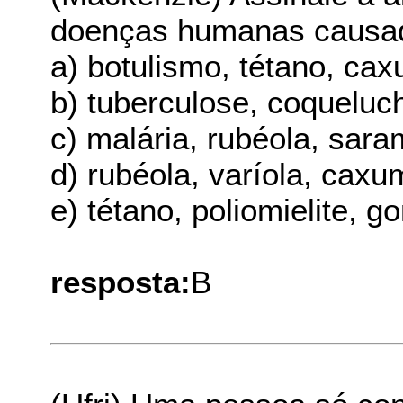
doenças humanas causad
a) botulismo, tétano, ca
b) tuberculose, coqueluc
c) malária, rubéola, sara
d) rubéola, varíola, cax
e) tétano, poliomielite, 
resposta:
B