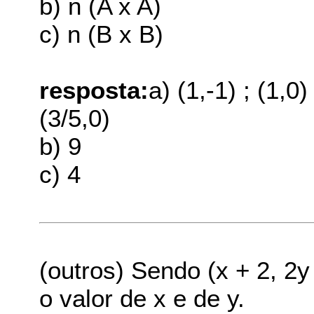
b) n (A x A)
c) n (B x B)
resposta:
a) (1,-1) ; (1,0) 
(3/5,0)
b) 9
c) 4
(outros) Sendo (x + 2, 2y 
o valor de x e de y.