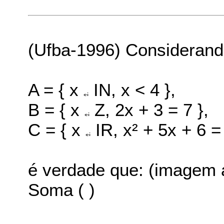
(Ufba-1996) Considerand
A = { x
IN, x < 4 },
B = { x
Z, 2x + 3 = 7 },
C = { x
IR, x² + 5x + 6 = 
é verdade que: (imagem 
Soma ( )