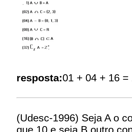
resposta:
01 + 04 + 16 =
(Udesc-1996) Seja A o c
que 10 e seja B outro con