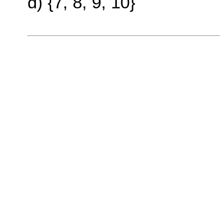
d) {7, 8, 9, 10}