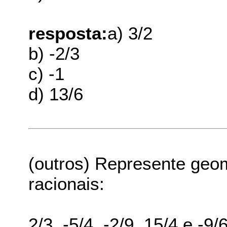
resposta:
a) 3/2
b) -2/3
c) -1
d) 13/6
(outros) Represente geo
racionais:
2/3, -5/4, -2/9, 15/4 e -9/6