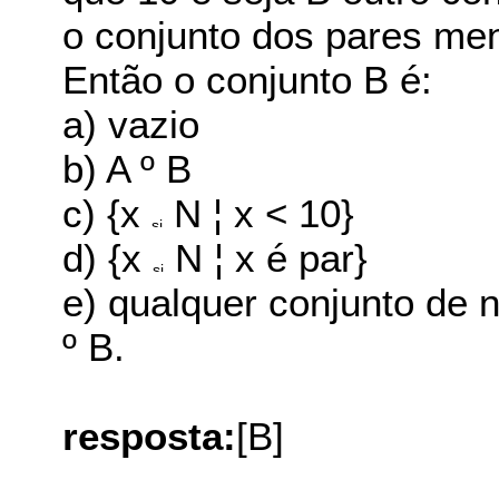
o conjunto dos pares me
Então o conjunto B é:
a) vazio
b) A º B
c) {x
N ¦ x < 10}
d) {x
N ¦ x é par}
e) qualquer conjunto de
º B.
resposta:
[B]