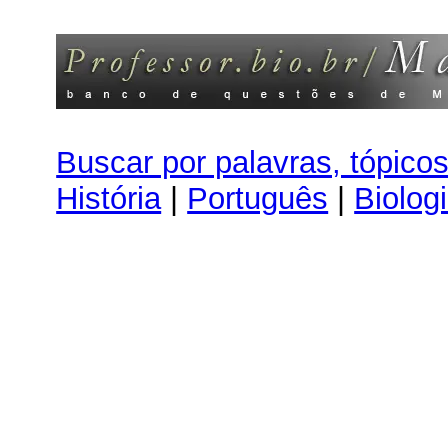
Buscar por palavras, tópico
História
|
Português
|
Biolog