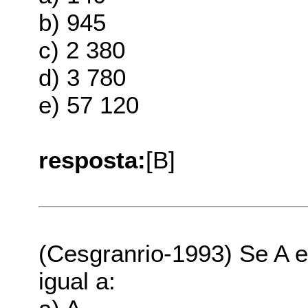
b) 945
c) 2 380
d) 3 780
e) 57 120
resposta:
[B]
(Cesgranrio-1993) Se A e 
igual a: