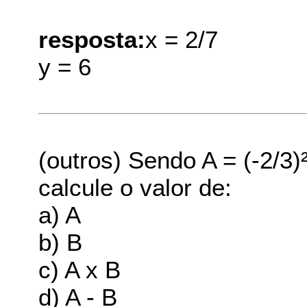
resposta:
x = 2/7
y = 6
(outros) Sendo A = (-2/3)² 
calcule o valor de:
a) A
b) B
c) A x B
d) A - B