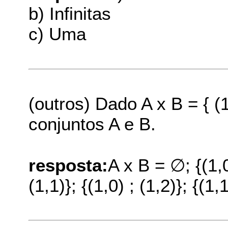
b) Infinitas
c) Uma
(outros) Dado A x B = { (1
conjuntos A e B.
resposta:
A x B = ∅; {(1,0)
(1,1)}; {(1,0) ; (1,2)}; {(1,1