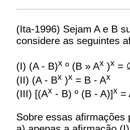
(Ita-1996) Sejam A e B s
considere as seguintes a
x
x
x
(I) (A - B)
º (B » A
)
= 
x
x
x
(II) (A - B
)
= B - A
x
x
(III) [(A
- B) º (B - A)]
= 
Sobre essas afirmações 
a) apenas a afirmação (I)