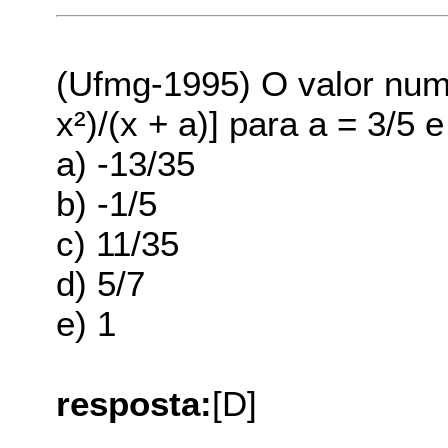
(Ufmg-1995) O valor numé
x²)/(x + a)] para a = 3/5 e
a) -13/35
b) -1/5
c) 11/35
d) 5/7
e) 1
resposta:
[D]