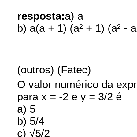
resposta:
a) a
b) a(a + 1) (a² + 1) (a² - a
(outros) (Fatec)
O valor numérico da expre
para x = -2 e y = 3/2 é
a) 5
b) 5/4
c) √5/2