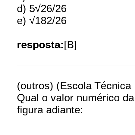
d) 5√26/26
e) √182/26
resposta:
[B]
(outros) (Escola Técnica
Qual o valor numérico d
figura adiante: