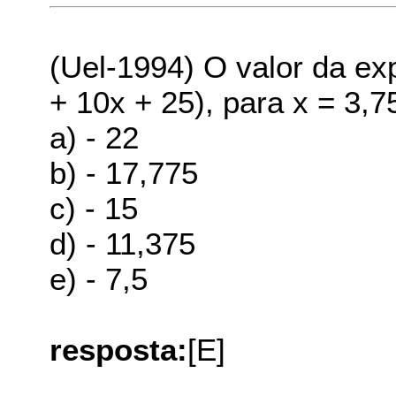
(Uel-1994) O valor da exp
+ 10x + 25), para x = 3,7
a) - 22
b) - 17,775
c) - 15
d) - 11,375
e) - 7,5
resposta:
[E]