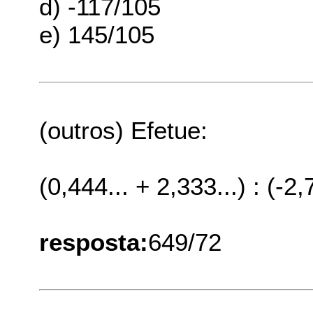
d) -117/105
e) 145/105
(outros) Efetue:
(0,444... + 2,333...) : (-2,
resposta:
649/72