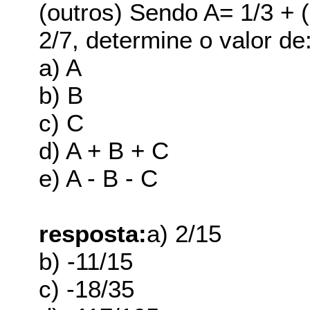
(outros) Sendo A= 1/3 + (
2/7, determine o valor de
a) A
b) B
c) C
d) A + B + C
e) A - B - C
resposta:
a) 2/15
b) -11/15
c) -18/35