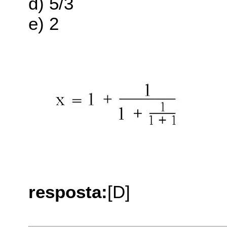
d) 5/3
e) 2
resposta:
[D]