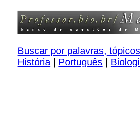
Buscar por palavras, tópico
História
|
Português
|
Biolog